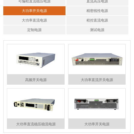
可编程直流稳压电源
直流高压电源
大功率开关电源
精密线性电源
大功率直流电源
程控直流电源
定制电源
测试电源
高频开关电源
大功率直流开关电源
大功率直流稳压稳流电源
大功率开关电源