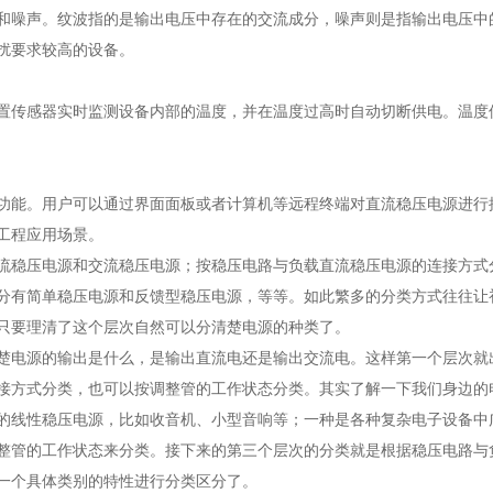
和噪声。纹波指的是输出电压中存在的交流成分，噪声则是指输出电压中
扰要求较高的设备。
置传感器实时监测设备内部的温度，并在温度过高时自动切断供电。温度
功能。用户可以通过界面面板或者计算机等远程终端对直流稳压电源进行
工程应用场景。
流稳压电源和交流稳压电源；按稳压电路与负载直流稳压电源的连接方式
分有简单稳压电源和反馈型稳压电源，等等。如此繁多的分类方式往往让
只要理清了这个层次自然可以分清楚电源的种类了。
楚电源的输出是什么，是输出直流电还是输出交流电。这样第一个层次就
接方式分类，也可以按调整管的工作状态分类。其实了解一下我们身边的
的线性稳压电源，比如收音机、小型音响等；一种是各种复杂电子设备中
整管的工作状态来分类。接下来的第三个层次的分类就是根据稳压电路与
一个具体类别的特性进行分类区分了。